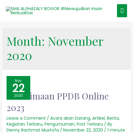
Month:
November
2020
Nov
22
Penerimaan PPDB Online
2020
2023
Leave a Comment
/
Acara akan Datang
,
Artikel
,
Berita
,
Kegiatan Terbaru
,
Pengumuman
,
Post Terbaru
/ By
Denny Rachmat Mustofa
/
November 22, 2020
/
1 minute