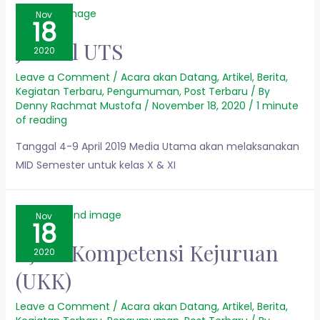
Nov
18
Jadwal UTS
2020
Leave a Comment
/
Acara akan Datang
,
Artikel
,
Berita
,
Kegiatan Terbaru
,
Pengumuman
,
Post Terbaru
/ By
Denny Rachmat Mustofa
/
November 18, 2020
/
1 minute
of reading
Tanggal 4-9 April 2019 Media Utama akan melaksanakan
MID Semester untuk kelas X & XI
Nov
18
Ujian Kompetensi Kejuruan
2020
(UKK)
Leave a Comment
/
Acara akan Datang
,
Artikel
,
Berita
,