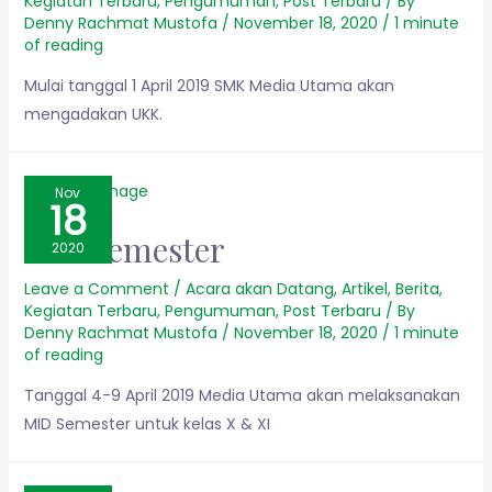
Kegiatan Terbaru
,
Pengumuman
,
Post Terbaru
/ By
Denny Rachmat Mustofa
/
November 18, 2020
/
1 minute
of reading
Mulai tanggal 1 April 2019 SMK Media Utama akan
mengadakan UKK.
Nov
18
Mid Semester
2020
Leave a Comment
/
Acara akan Datang
,
Artikel
,
Berita
,
Kegiatan Terbaru
,
Pengumuman
,
Post Terbaru
/ By
Denny Rachmat Mustofa
/
November 18, 2020
/
1 minute
of reading
Tanggal 4-9 April 2019 Media Utama akan melaksanakan
MID Semester untuk kelas X & XI