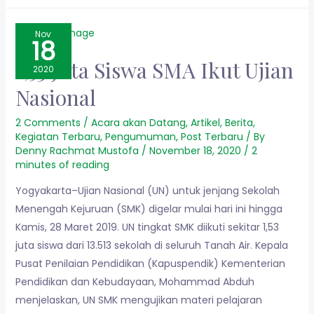
Nov
18
1,53 Juta Siswa SMA Ikut Ujian
2020
Nasional
2 Comments
/
Acara akan Datang
,
Artikel
,
Berita
,
Kegiatan Terbaru
,
Pengumuman
,
Post Terbaru
/ By
Denny Rachmat Mustofa
/
November 18, 2020
/
2
minutes of reading
Yogyakarta–Ujian Nasional (UN) untuk jenjang Sekolah
Menengah Kejuruan (SMK) digelar mulai hari ini hingga
Kamis, 28 Maret 2019. UN tingkat SMK diikuti sekitar 1,53
juta siswa dari 13.513 sekolah di seluruh Tanah Air. Kepala
Pusat Penilaian Pendidikan (Kapuspendik) Kementerian
Pendidikan dan Kebudayaan, Mohammad Abduh
menjelaskan, UN SMK mengujikan materi pelajaran