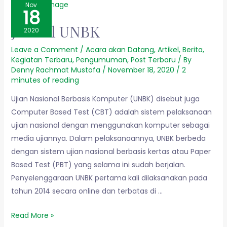
Nov
18
Jadwal UNBK
2020
Leave a Comment
/
Acara akan Datang
,
Artikel
,
Berita
,
Kegiatan Terbaru
,
Pengumuman
,
Post Terbaru
/ By
Denny Rachmat Mustofa
/
November 18, 2020
/
2
minutes of reading
Ujian Nasional Berbasis Komputer (UNBK) disebut juga
Computer Based Test (CBT) adalah sistem pelaksanaan
ujian nasional dengan menggunakan komputer sebagai
media ujiannya. Dalam pelaksanaannya, UNBK berbeda
dengan sistem ujian nasional berbasis kertas atau Paper
Based Test (PBT) yang selama ini sudah berjalan.
Penyelenggaraan UNBK pertama kali dilaksanakan pada
tahun 2014 secara online dan terbatas di …
Read More »