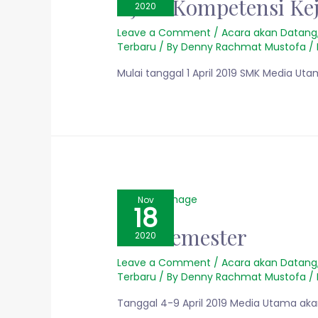
Ujian Kompetensi Ke
2020
Leave a Comment
/
Acara akan Datang
Terbaru
/ By
Denny Rachmat Mustofa
/
Mulai tanggal 1 April 2019 SMK Media U
Nov
18
Mid Semester
2020
Leave a Comment
/
Acara akan Datang
Terbaru
/ By
Denny Rachmat Mustofa
/
Tanggal 4-9 April 2019 Media Utama ak