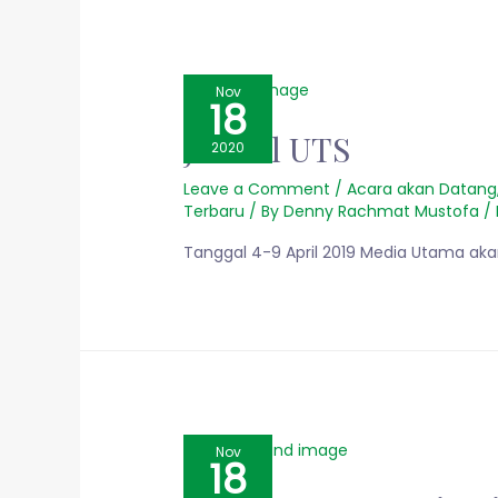
Nov
18
Jadwal UTS
2020
Leave a Comment
/
Acara akan Datang
Terbaru
/ By
Denny Rachmat Mustofa
/
Tanggal 4-9 April 2019 Media Utama ak
Nov
18