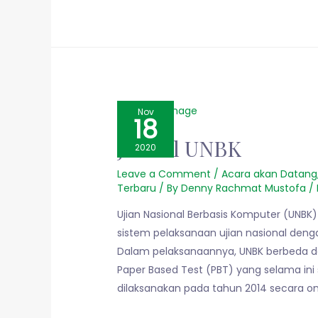
Nov
18
Jadwal UNBK
2020
Leave a Comment
/
Acara akan Datang
Terbaru
/ By
Denny Rachmat Mustofa
/
Ujian Nasional Berbasis Komputer (UNBK
sistem pelaksanaan ujian nasional de
Dalam pelaksanaannya, UNBK berbeda den
Paper Based Test (PBT) yang selama ini
dilaksanakan pada tahun 2014 secara onl