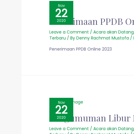
Nov
22
Penerimaan PPDB On
2020
Leave a Comment
/
Acara akan Datang
Terbaru
/ By
Denny Rachmat Mustofa
/
Penerimaan PPDB Online 2023
Nov
22
Pengumuman Libur 
2020
Leave a Comment
/
Acara akan Datang